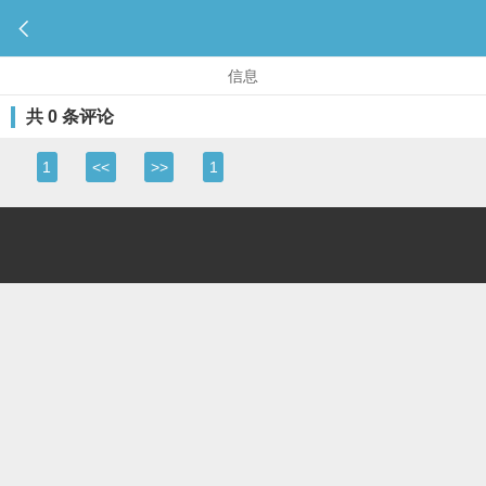

信息
共 0 条评论
1
<<
>>
1