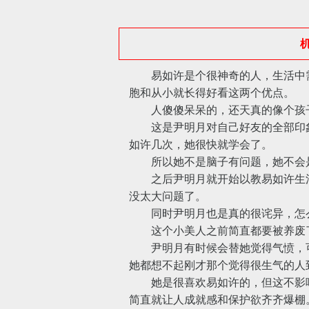
机
易如许是个很神奇的人，生活中需
胞和从小就长得好看这两个优点。
人傻傻呆呆的，还天真的像个孩子
这是尹明月对自己好友的全部印象
如许几次，她很快就学会了。
所以她不是脑子有问题，她不会是
之后尹明月就开始以教易如许生活常
没太大问题了。
同时尹明月也是真的很诧异，怎么
这个小美人之前简直都要被养废
尹明月有时候会替她觉得气愤，可当
她都想不起刚才那个觉得很生气的人
她是很喜欢易如许的，但这不影响
简直就让人成就感和保护欲齐齐爆棚