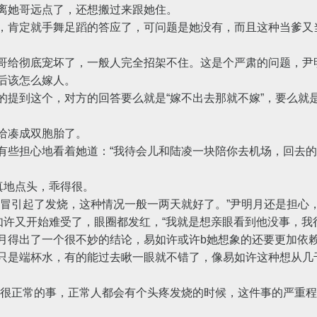
她哥远点了，还想搬过来跟她住。
肯定就手舞足蹈的答应了，可问题是她没有，而且这种当爹又当
给彻底宠坏了，一般人完全招架不住。这是个严肃的问题，尹
后该怎么嫁人。
到这个，对方的回答要么就是“嫁不出去那就不嫁”，要么就是
给凑成双胞胎了。
些担心地看着她道：“我待会儿和陆凌一块陪你去机场，回去的
真地点头，乖得很。
引起了发烧，这种情况一般一两天就好了。”尹明月还是担心
许又开始难受了，眼圈都发红，“我就是想亲眼看到他没事，我
得出了一个很不妙的结论，易如许或许b她想象的还要更加依
是端杯水，有的能过去瞅一眼就不错了，像易如许这种想从几
很正常的事，正常人都会有个头疼发烧的时候，这件事的严重程