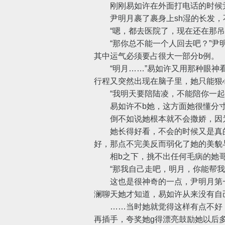
刚刚易如许在外面打电话的时候尹
尹明月裹了裹身上sh湿的长发，不
“嗯，都去医院了，现在还在那吊水
“那你总不能一个人回去吧？”尹明
其中运气必须要占很大一部分b例。
“明月……”易如许又用那种眼神看
行程又突然出现在脑子里，她只能狠
“我明天要陪陆凌，不能陪你一起
易如许不b她，这方面她很懂分寸
倒不如说她根本就不会撒娇，因为
她长得好看，不会的时候又是真的
好，那点不完美反而弱化了她的美貌
相b之下，挑不出任何毛病的她哥易
“那我自己走吧，明月，你能帮我买
这也是很神奇的一点，尹明月第一
澜聊天她才知道，易如许从来没有自
……当时她就觉得这样有点不好，
再插手，夸奖她g得漂亮鼓励她以后多