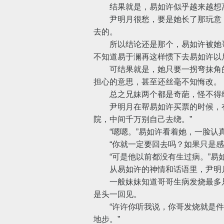
结果就是，易如许似乎越来越想离
尹明月很愁，要是她长了那玩意，
去的。
所以结论还是那个，易如许被她哥
不知道易于澜再这样惯下去易如许以
可结果就是，她只要一拐弯抹角的提
担心的意思，甚至还丝毫不知悔改。
总之兄妹两个都是奇葩，怪不得
尹明月在帮易如许买票的时候，有
院，中间千万别自己去绕。”
“嗯嗯。”易如许看着她，一脸认
“你就一定要回去吗？如果只是感冒
“可是他以前都没有生过病。”易如
从易如许的神情和话语里，尹明月
一般妹妹知道哥哥生病发烧最多只
是头一回见。
“许许你听我说，你哥发烧就是件
地步。”