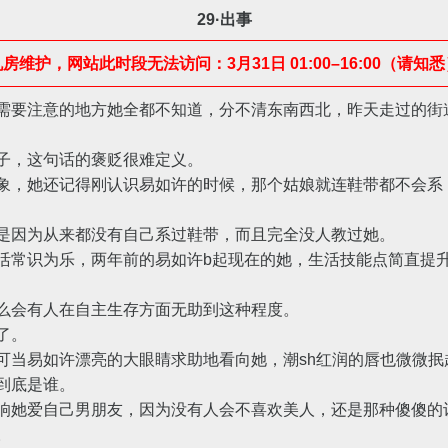
29·出事
房维护，网站此时段无法访问：3月31日 01:00–16:00（请知
要注意的地方她全都不知道，分不清东南西北，昨天走过的街
，这句话的褒贬很难定义。
，她还记得刚认识易如许的时候，那个姑娘就连鞋带都不会系
因为从来都没有自己系过鞋带，而且完全没人教过她。
识为乐，两年前的易如许b起现在的她，生活技能点简直提升了不
会有人在自主生存方面无助到这种程度。
了。
易如许漂亮的大眼睛求助地看向她，潮sh红润的唇也微微抿
到底是谁。
她爱自己男朋友，因为没有人会不喜欢美人，还是那种傻傻的
。