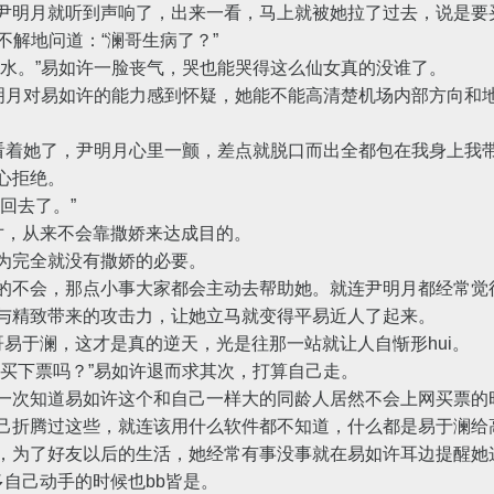
明月就听到声响了，出来一看，马上就被她拉了过去，说是要
解地问道：“澜哥生病了？”
。”易如许一脸丧气，哭也能哭得这么仙女真的没谁了。
月对易如许的能力感到怀疑，她能不能高清楚机场内部方向和
着她了，尹明月心里一颤，差点就脱口而出全都包在我身上我
心拒绝。
回去了。”
，从来不会靠撒娇来达成目的。
完全就没有撒娇的必要。
不会，那点小事大家都会主动去帮助她。就连尹明月都经常觉
与精致带来的攻击力，让她立马就变得平易近人了起来。
于澜，这才是真的逆天，光是往那一站就让人自惭形hui。
下票吗？”易如许退而求其次，打算自己走。
次知道易如许这个和自己一样大的同龄人居然不会上网买票的
己折腾过这些，就连该用什么软件都不知道，什么都是易于澜给
为了好友以后的生活，她经常有事没事就在易如许耳边提醒她
自己动手的时候也bb皆是。