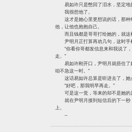
易如许只是憋回了泪水，坚定地摇
我很想他了。
这才是她心里更想说的话，那种纠
他，让他也抱抱自己。
而且钱都是哥哥打给她的，就这样
尹明月正打算再劝几句，这时手机
“你看你哥都发信息来和我说了，
走。”
易如许刚开口，尹明月就捂住了她
咱不急这一时。”
这话易如许总算是听进去了，她点
“好吧，那我明早再走。”
可是这一觉，等来的却不是她的
就在尹明月接到短信后的下一秒，
上。
--