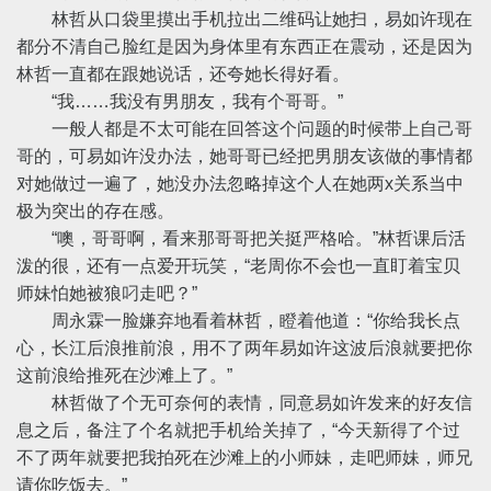
林哲从口袋里摸出手机拉出二维码让她扫，易如许现在
都分不清自己脸红是因为身体里有东西正在震动，还是因为
林哲一直都在跟她说话，还夸她长得好看。
“我……我没有男朋友，我有个哥哥。”
一般人都是不太可能在回答这个问题的时候带上自己哥
哥的，可易如许没办法，她哥哥已经把男朋友该做的事情都
对她做过一遍了，她没办法忽略掉这个人在她两x关系当中
极为突出的存在感。
“噢，哥哥啊，看来那哥哥把关挺严格哈。”林哲课后活
泼的很，还有一点爱开玩笑，“老周你不会也一直盯着宝贝
师妹怕她被狼叼走吧？”
周永霖一脸嫌弃地看着林哲，瞪着他道：“你给我长点
心，长江后浪推前浪，用不了两年易如许这波后浪就要把你
这前浪给推死在沙滩上了。”
林哲做了个无可奈何的表情，同意易如许发来的好友信
息之后，备注了个名就把手机给关掉了，“今天新得了个过
不了两年就要把我拍死在沙滩上的小师妹，走吧师妹，师兄
请你吃饭去。”