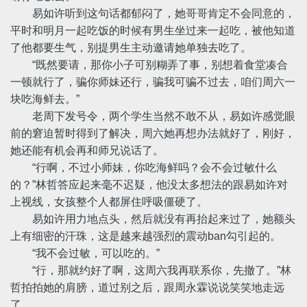
易如许听到这句话都郁闷了，她哥哥肯定不会同意的，
平时和明月一起吃饭的时候有男生坐过来一起吃，被他知道
了他都要生气，别提男生主动邀请她单独去吃了。
“既然要请，那你小子可别糊弄了事，别想着食堂凑合
一顿就行了，骗你师妹还行，骗我可骗不过去，咱们周六一
块吃海鲜去。”
老周下发号令，两个学生当然不敢不从，易如许感觉眼
前的窘迫暂时得到了解决，周六她再想办法就好了，刚好，
她还能有机会再和师兄说话了。
“行啊，不过小师妹，你吃海鲜吗？会不会过敏什么
的？”林哲答应起来毫不迟疑，他没太多想法的跟易如许对
上视线，女孩整个人都屏住呼吸僵硬了。
易如许用力地点头，然后就没有再抬起来过了，她额头
上有细密的汗珠，这是越来越强烈的震动ban勾引起的。
“我不会过敏，可以吃的。”
“行，那就约好了啊，这周六我再联系你，先撤了。”林
哲拍拍她的肩膀，道过别之后，跟周永霖说说笑笑地走远
了。