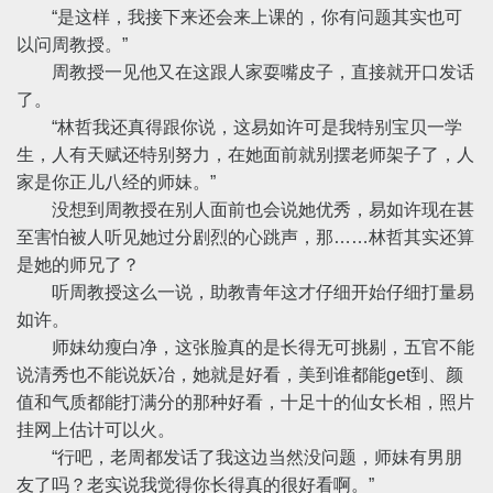
“是这样，我接下来还会来上课的，你有问题其实也可
以问周教授。”
周教授一见他又在这跟人家耍嘴皮子，直接就开口发话
了。
“林哲我还真得跟你说，这易如许可是我特别宝贝一学
生，人有天赋还特别努力，在她面前就别摆老师架子了，人
家是你正儿八经的师妹。”
没想到周教授在别人面前也会说她优秀，易如许现在甚
至害怕被人听见她过分剧烈的心跳声，那……林哲其实还算
是她的师兄了？
听周教授这么一说，助教青年这才仔细开始仔细打量易
如许。
师妹幼瘦白净，这张脸真的是长得无可挑剔，五官不能
说清秀也不能说妖冶，她就是好看，美到谁都能get到、颜
值和气质都能打满分的那种好看，十足十的仙女长相，照片
挂网上估计可以火。
“行吧，老周都发话了我这边当然没问题，师妹有男朋
友了吗？老实说我觉得你长得真的很好看啊。”