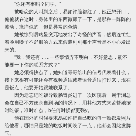
“你还有事吗？同学。”
被暗恋的人叫到之后，易如许脸都红了，她正想开口，
偏偏就在这时，身体里的东西微颤了一下，是那种一阵阵的
波动，瘙痒似的，但是异常的色情。
她被惊到后略显突兀地发出了奇怪的声音，然后连忙红
着脸用嗓子不舒服的方式来假装刚刚那个声音是不小心发出
来的。
“我，我还有……一些事情弄不明白，不好意思，能不
能要一下你的联系方式？”
她必须得快点了，她知道哥哥给出的信号代表着什么，
接下来很有可能还会有视频通话或者语音通话打过来，现在
是饭点，他要开始跟她联系了。
因为老忘记吃饭导致肠胃炎进了一次医院后，易于澜总
会在自己不方便亲自到场的情况下，用其他方式来监督她按
时吃饭，准时准点，b任何时候都更强y。
他在国外的时候要求易如许把自己吃的每一顿都发照片
给他看，哪怕只是她的吃饭时间晚了一点，他都会因此发脾
气。