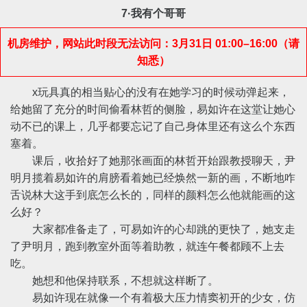
7·我有个哥哥
机房维护，网站此时段无法访问：3月31日 01:00–16:00（请
知悉）
x玩具真的相当贴心的没有在她学习的时候动弹起来，
给她留了充分的时间偷看林哲的侧脸，易如许在这堂让她心
动不已的课上，几乎都要忘记了自己身体里还有这么个东西
塞着。
课后，收拾好了她那张画面的林哲开始跟教授聊天，尹
明月揽着易如许的肩膀看着她已经焕然一新的画，不断地咋
舌说林大这手到底怎么长的，同样的颜料怎么他就能画的这
么好？
大家都准备走了，可易如许的心却跳的更快了，她支走
了尹明月，跑到教室外面等着助教，就连午餐都顾不上去
吃。
她想和他保持联系，不想就这样断了。
易如许现在就像一个有着极大压力情窦初开的少女，仿