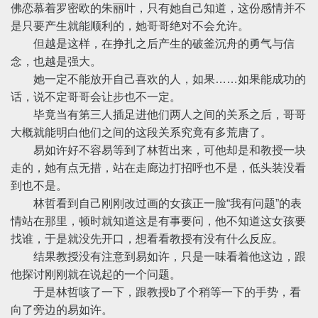
佛恋慕着罗密欧的朱丽叶，只有她自己知道，这份感情并不
是只要产生就能顺利的，她哥哥绝对不会允许。
但越是这样，在挣扎之后产生的破釜沉舟的勇气与信
念，也越是强大。
她一定不能放开自己喜欢的人，如果……如果能成功的
话，说不定哥哥会让步也不一定。
毕竟当有第三人插足进他们两人之间的关系之后，哥哥
大概就能明白他们之间的这段关系究竟有多荒唐了。
易如许好不容易等到了林哲出来，可他却是和教授一块
走的，她有点无措，站在走廊边打招呼也不是，低头装没看
到也不是。
林哲看到自己刚刚改过画的女孩正一脸“我有问题”的表
情站在那里，顿时就知道这是有事要问，他不知道这女孩要
找谁，于是就没先开口，想看看教授有没有什么反应。
结果教授没有注意到易如许，只是一味看着他这边，跟
他探讨刚刚就在说起的一个问题。
于是林哲咳了一下，跟教授b了个稍等一下的手势，看
向了旁边的易如许。