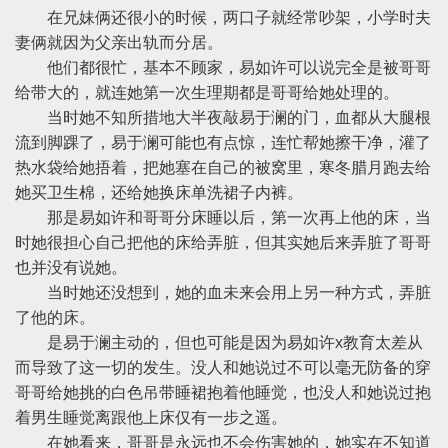
在兄妹俩还很小的时候，两口子就经常吵架，小学时夫
妻俩就因为父亲出轨而分居。
他们都很忙，基本不顾家，易如许可以说完全是被哥哥
给带大的，就连她第一次生理期都是哥哥给她处理的。
当时她不知所措地大半夜敲易于澜的门，血都从大腿根
流到脚踝了，易于澜可能也有点惊，连忙帮她擦干净，灌了
热水袋给她捂着，把她塞在自己的被窝里，寒冬腊月跑去给
她买卫生棉，还给她换床单洗裙子内裤。
那是易如许和哥哥分床睡以后，第一次再上他的床，当
时她很担心自己把他的床给弄脏，但其实她后来弄脏了哥哥
也并没有说她。
当时她还没想到，她的血未来会用上另一种方式，弄脏
了他的床。
是易于澜主动的，但也可能是因为易如许x教育太差从
而导致了这一切的发生。没人和她说过不可以毫无防备的穿
哥哥给她挑的白色吊带睡裙抱着他睡觉，也没人和她说过抱
着男生睡觉离跟他上床仅有一步之遥。
在她看来，哥哥是永远也不会伤害她的，她实在不知道