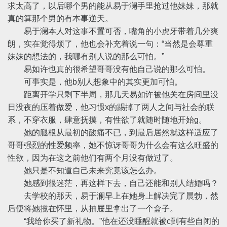
求太高了，以后哪个男的能从易于澜手里抢过他妹妹，那就
真的算那个男的有本事逆天。
易于澜本人对这事不置可否，嘴角的小虎牙带着几分爽
朗，实在觉得烦了，他也会补充着说一句：“当然是会尊重
妹妹的想法的，我哪有别人说的那么可怕。”
易如许也真的很希望哥哥没有他自己说的那么可怕。
可事实是，他b别人想象中的其实更加可怕。
距离开学只剩下半周，那几天易如许被他关在房间里没
日没夜的压着做爱，他习惯x的踢掉了两人之间与社会的联
系，不穿衣服，肆意抚摸，有性欲了就随时随地开始g。
她的腿根从最初的酸痛不已，到最后居然就这样适应了
哥哥强烈的性爱频率，她不惊讶哥哥为什么会有这么旺盛的
性欲，因为在这之前他们有两个月没有做过了。
她只是不知道自己未来究竟该怎么办。
她感到很迷茫，再这样下去，自己还能和别人结婚吗？
去学校的那天，易于澜早上在她身上解决完了晨勃，然
后便将她揽在怀里，从抽屉里拿出了一个盒子。
“我给你买了新礼物。”他在还没睡醒就被c到有些自闭的