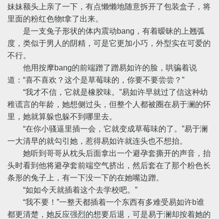
妹妹额头上亲了一下，有点懒懒地随意拆开了包装盒子，将
里面的粉红色物t拿了出来。
是一支兔子形状的体内震动bang，有着暧昧的上翘弧
度，类似于男人的阴精，可是它更加小巧，外型实在可爱的
不行。
他用按摩bang的前端蹭了蹭易如许的脸，哄骗着说
道：“喜不喜欢？这个是草莓味的，你要不要尝尝？”
“我才不信，它就是橡胶味。”易如许早就过了信这种幼
稚谎言的年龄，她想侧过头，但整个人都被圈在易于澜的怀
里，她就算躲也躲不到哪里去。
“在你小骚逼里插一会，它就变成草莓味的了。”易于澜
一大清早的就勾引她，惹得易如许就连头也不想抬。
她听到哥哥从枕头后面拿出一个避孕套撕开的声音，抬
头时看到他将避孕套前端空气挤出，然后套在了那个粉色长
条形的兔子上，有一下没一下的在她嘴边蹭。
“如如今天就插着这个去学校吧。”
“我不要！”一整天都插着一个东西有多难受易如许b谁
都更清楚，她反应强烈的想要后退，可是易于澜却按着她的