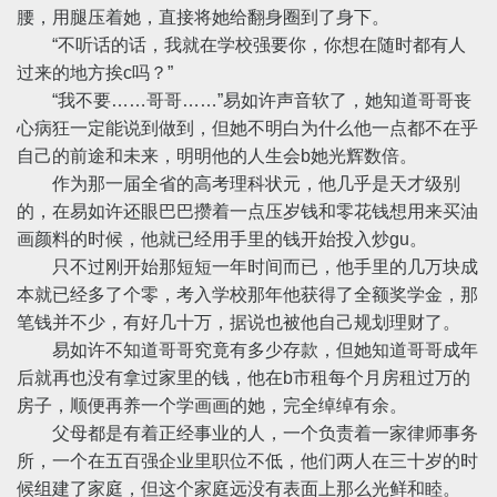
腰，用腿压着她，直接将她给翻身圈到了身下。
“不听话的话，我就在学校强要你，你想在随时都有人
过来的地方挨c吗？”
“我不要……哥哥……”易如许声音软了，她知道哥哥丧
心病狂一定能说到做到，但她不明白为什么他一点都不在乎
自己的前途和未来，明明他的人生会b她光辉数倍。
作为那一届全省的高考理科状元，他几乎是天才级别
的，在易如许还眼巴巴攒着一点压岁钱和零花钱想用来买油
画颜料的时候，他就已经用手里的钱开始投入炒gu。
只不过刚开始那短短一年时间而已，他手里的几万块成
本就已经多了个零，考入学校那年他获得了全额奖学金，那
笔钱并不少，有好几十万，据说也被他自己规划理财了。
易如许不知道哥哥究竟有多少存款，但她知道哥哥成年
后就再也没有拿过家里的钱，他在b市租每个月房租过万的
房子，顺便再养一个学画画的她，完全绰绰有余。
父母都是有着正经事业的人，一个负责着一家律师事务
所，一个在五百强企业里职位不低，他们两人在三十岁的时
候组建了家庭，但这个家庭远没有表面上那么光鲜和睦。