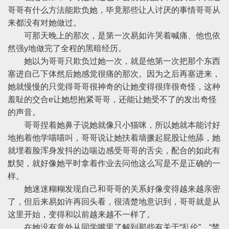
哥哥有什么方法能欺负她，毕竟那些让人讨厌的事情哥哥从
来都没有对她做过。
可那天晚上的那次，是第一次易如许哭着喊痛、他也依
然强y地做完了全程的黑暗经历。
她以为哥哥只欺负过她一次，就是他第一次把那个东西
塞进自己下体然后她感觉很痛的那次。因为之后再塞进来，
她就慢慢的只觉得哥哥很神奇的让她变得很痒很奇怪，这种
羞耻的交合e让她想抱紧哥哥，还能让她受不了的发出奇怪
的声音。
哥哥捏着她鼻子说她就像只小猫咪，所以她就本能讨好
地抱着他学喵喵叫，哥哥说让她扶着墙撅起屁股让他舔，她
就埋着脸浑身发抖的边喘边感受哥哥的舌尖，配合的如此有
默契，就好像她平时拿着作业去问他这么写是不是正确的一
样。
她迷迷糊糊发现自己和哥哥的关系好像变得越来越亲密
了，但后来易如许再回头看，很清楚地意识到，哥哥就是从
这里开始，变得和以前越来越不一样了。
在她没有意外从同学嘴里了解到那些有关于“乱伦”、“禁