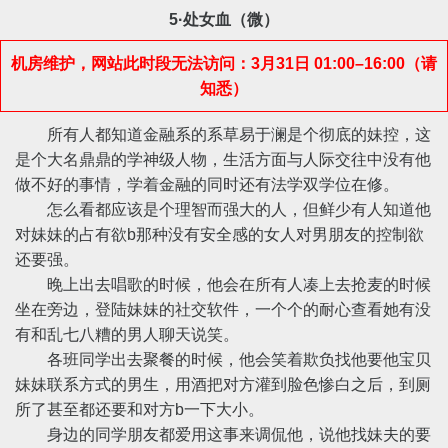
5·处女血（微）
机房维护，网站此时段无法访问：3月31日 01:00–16:00（请
知悉）
所有人都知道金融系的系草易于澜是个彻底的妹控，这
是个大名鼎鼎的学神级人物，生活方面与人际交往中没有他
做不好的事情，学着金融的同时还有法学双学位在修。
怎么看都应该是个理智而强大的人，但鲜少有人知道他
对妹妹的占有欲b那种没有安全感的女人对男朋友的控制欲
还要强。
晚上出去唱歌的时候，他会在所有人凑上去抢麦的时候
坐在旁边，登陆妹妹的社交软件，一个个的耐心查看她有没
有和乱七八糟的男人聊天说笑。
各班同学出去聚餐的时候，他会笑着欺负找他要他宝贝
妹妹联系方式的男生，用酒把对方灌到脸色惨白之后，到厕
所了甚至都还要和对方b一下大小。
身边的同学朋友都爱用这事来调侃他，说他找妹夫的要